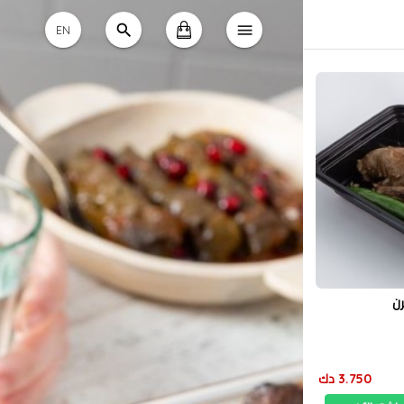
EN
رن
3.750 دك