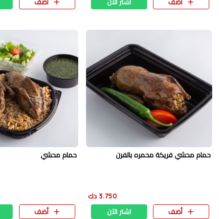
أضف
اشتر الآن
أضف
حمام محشي فريكة محمره بالفرن
حمام محشي
3.750 دك
أضف
اشتر الآن
أضف