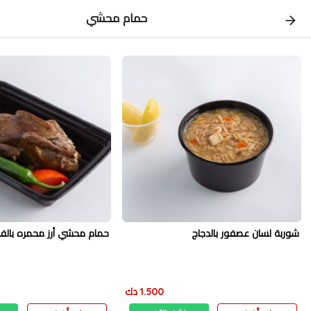
حمام محشي
شوربة لسان عصفور بالدجاج
حمام محشي أرز محمره بالف
1.500 دك