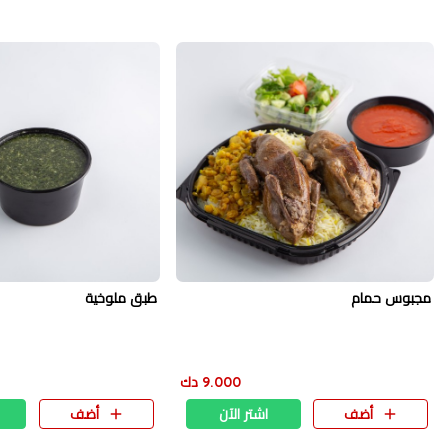
مجبوس حمام
طبق ملوخية
9.000 دك
أضف
اشتر الآن
أضف