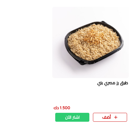
طبق رز مصري بني
1.500 دك
أضف
اشتر الآن