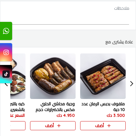
ملاحظات
عادة يشترى مع
ملفوف بدبس الرمان عدد
وجبة محاشي الحلبي
كبه باللبن تقدم
10 حبة
مكس بالخضراوات حجم
بالشعيرية
3.500 دك
صغير
4.950 دك
السعر عند الاختي
أضف
أضف
أض