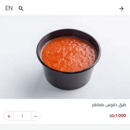
EN
طبق دقوس طماطم
1.000 دك
1