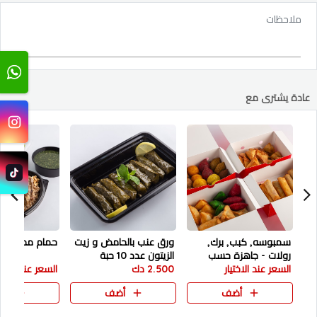
ملاحظات
عادة يشترى مع
سمبوسه, كبب, برك,
ورق عنب بالحامض و زيت
حمام محشي
رولات - جاهزة حسب
الزيتون عدد 10 حبة
الاختيار
السعر عند الاختيار
2.500 دك
السعر عند الاختي
أضف
أضف
أض