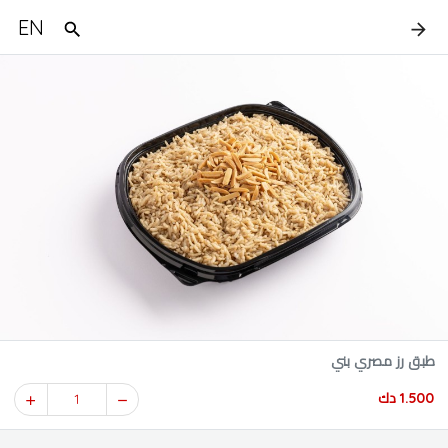
EN
طبق رز مصري بني
1.500 دك
1